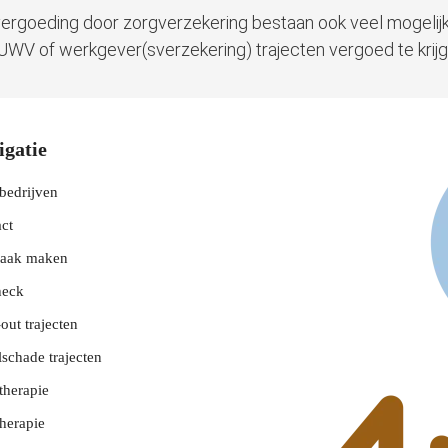
ergoeding door zorgverzekering bestaan ook veel mogeli
UWV of werkgever(sverzekering) trajecten vergoed te krijg
igatie
bedrijven
ct
raak maken
heck
out trajecten
lschade trajecten
therapie
herapie