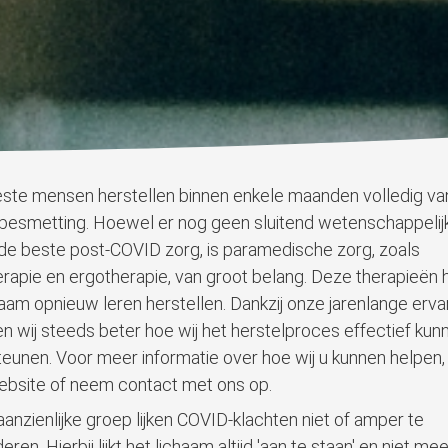
te mensen herstellen binnen enkele maanden volledig va
esmetting. Hoewel er nog geen sluitend wetenschappelijk
 de beste post-COVID zorg, is paramedische zorg, zoals
erapie en ergotherapie, van groot belang. Deze therapieën 
haam opnieuw leren herstellen. Dankzij onze jarenlange erva
en wij steeds beter hoe wij het herstelproces effectief kun
eunen. Voor meer informatie over hoe wij u kunnen helpen
bsite of neem contact met ons op.
 aanzienlijke groep lijken COVID-klachten niet of amper te
ren. Hierbij lijkt het lichaam altijd 'aan te staan' en niet mee