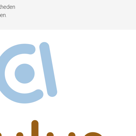
jkheden
en.