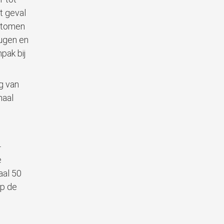
t geval
mptomen
eugen en
pak bij
g van
maal
-
e
aal 50
op de