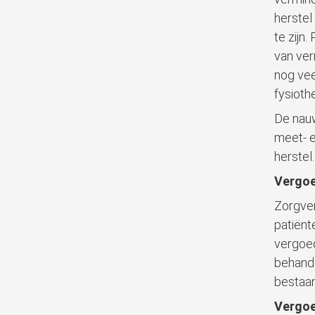
herstel
te zijn
van ver
nog vee
fysioth
De nau
meet- e
herstel.
Vergoe
Zorgver
patiënt
vergoed
behande
bestaan
Vergo