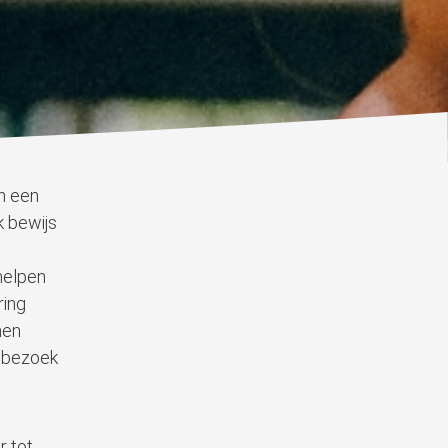
n een
 bewijs
helpen
ring
nen
, bezoek
r tot