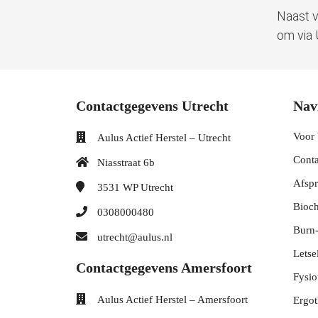
Naast v
om via 
Contactgegevens Utrecht
Nav
Voor 
Aulus Actief Herstel – Utrecht
Conta
Niasstraat 6b
Afsp
3531 WP
Utrecht
Bioc
0308000480
Burn-
utrecht@aulus.nl
Letse
Contactgegevens Amersfoort
Fysio
Aulus Actief Herstel – Amersfoort
Ergot