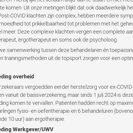
 te komen. Uit onze metingen blijkt dat ook daadwerkelijk he
. Post-COVID klachten zijn complex, hebben meerdere sy
moeidheid tot prikkelbaarheid tot problemen met het geh
l meer. Deze complexe klachten vergen een complete aan
erapeut, ergotherapeut en soms ook de psycholoog.
we samenwerking tussen deze behandelaren én toepassin
n trainingsmethoden uit de topsport zorgen voor een opti
ding overheid
zekeraars vergoedden eerder herstelzorg voor ex-COVID
en vanuit de basisverzekering, maar sinds 1 juli 2024 is dez
ing komen te vervallen. Patiënten hadden recht op maxim
lingen fysio- en oefentherapie en 6 behandeluren (boven
de 10 uur) aan ergotherapie.
eding Werkgever/UWV