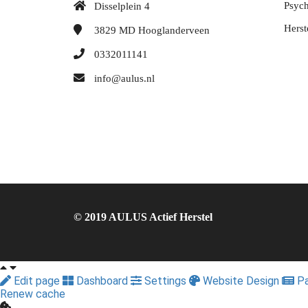
Psych
Disselplein 4
Hers
3829 MD
Hooglanderveen
0332011141
info@aulus.nl
© 2019 AULUS Actief Herstel
Edit page
Dashboard
Settings
Website Design
Pa
Renew cache