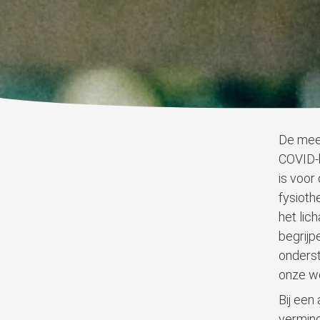
De mees
COVID-b
is voor
fysioth
het lic
begrijp
onderst
onze we
Bij een
verminde