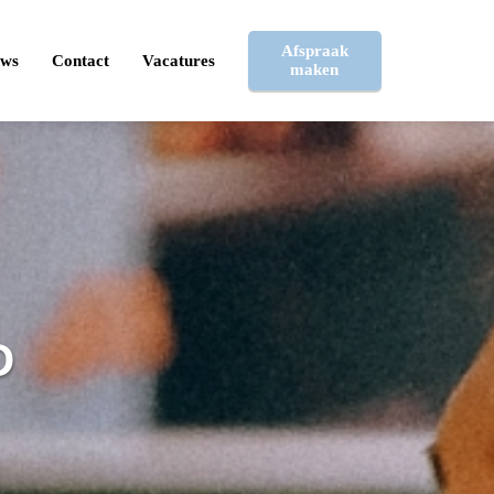
Afspraak
uws
Contact
Vacatures
maken
D