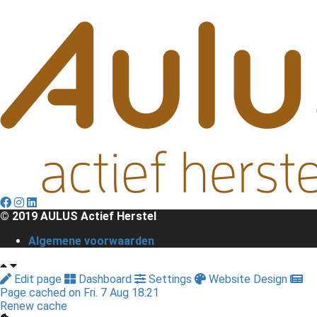
© 2019 AULUS Actief Herstel
Algemene voorwaarden
Edit page
Dashboard
Settings
Website Design
Page cached on Fri. 7 Aug 18:21
Renew cache