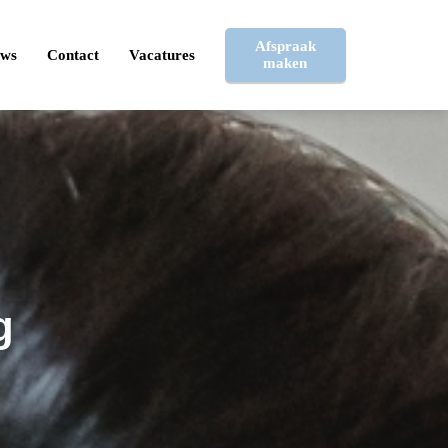
Afspraak
uws
Contact
Vacatures
maken
g