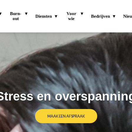
Burn-
Voor
Diensten
Bedrijven
Nie
out
wie
Stress en overspannin
MAAK EEN AFSPRAAK