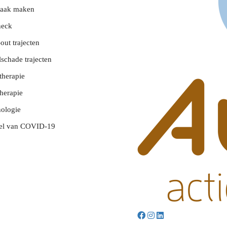
raak maken
heck
out trajecten
lschade trajecten
therapie
herapie
ologie
tel van COVID-19