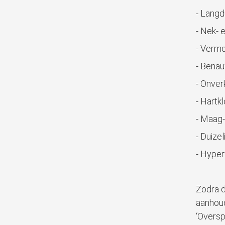
- Langd
- Nek- 
- Vermo
- Bena
- Onver
- Hartk
- Maag-
- Duizel
- Hyper
Zodra 
aanhou
‘Oversp