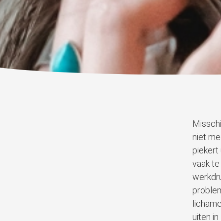
Misschi
niet me
piekert
vaak te
werkdru
problem
lichame
uiten in