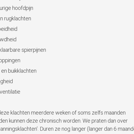
urige hoofdpijn
en rugklachten
eidheid
uwdheid
klaarbare spierpijnen
loppingen
 en buikklachten
igheid
ventilatie
deze klachten meerdere weken of soms zelfs maanden
den kunnen deze chronisch worden. We praten dan over
anningsklachten’. Duren ze nog langer (langer dan 6 maand