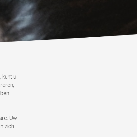
 kunt u
reren,
bben
bare. Uw
n zich