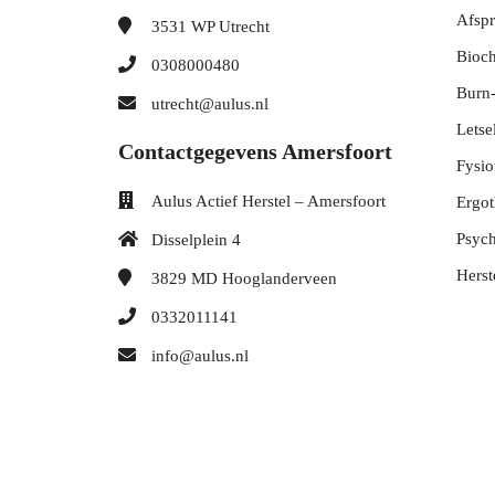
Afsp
3531 WP
Utrecht
Bioc
0308000480
Burn-
utrecht@aulus.nl
Letse
Contactgegevens Amersfoort
Fysio
Aulus Actief Herstel – Amersfoort
Ergot
Psych
Disselplein 4
Hers
3829 MD
Hooglanderveen
0332011141
info@aulus.nl